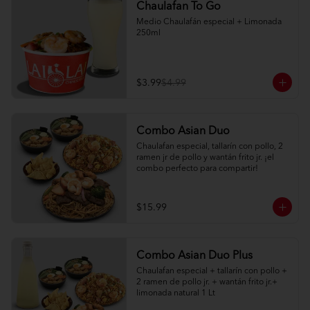
Chaulafan To Go
Medio Chaulafán especial + Limonada 
250ml
$3.99
$4.99
Combo Asian Duo
Chaulafan especial, tallarín con pollo, 2 
ramen jr de pollo y wantán frito jr. ¡el 
combo perfecto para compartir!
$15.99
Combo Asian Duo Plus
Chaulafan especial + tallarín con pollo + 
2 ramen de pollo jr. + wantán frito jr.+ 
limonada natural 1 Lt