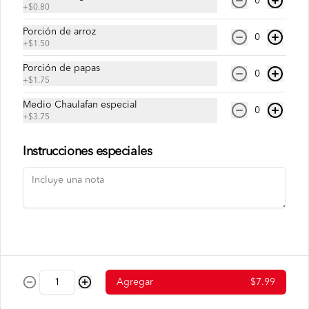
0
+
$0.80
Tallarín salteado con lomito de res, 
cerdo, pollo, camarón y vegetales.
Porción de arroz
0
+
$1.50
Porción de papas
0
$7.25
+
$1.75
Medio Chaulafan especial
0
+
$3.75
Tallarín de Camarón
Tallarín salteado con camarón y 
vegetales
Instrucciones especiales
$7.99
Tallarín de Chancho
Tallarín salteado con cerdo y vegetales.
Agregar
$7.99