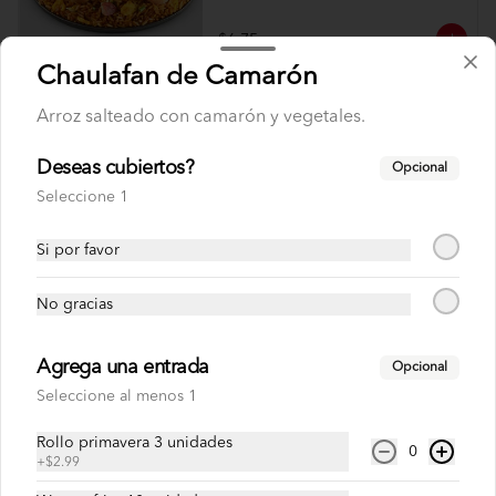
$6.75
Chaulafan de Camarón
Arroz salteado con camarón y vegetales.
Chaulafan To Go
Medio Chaulafán especial + Limonada 
250ml
Deseas cubiertos?
Opcional
Seleccione 1
$3.99
$4.99
Si por favor
No gracias
Chaulafan de Camarón
Arroz salteado con camarón y vegetales.
Agrega una entrada
Opcional
Seleccione al menos 1
$7.99
Rollo primavera 3 unidades
0
+
$2.99