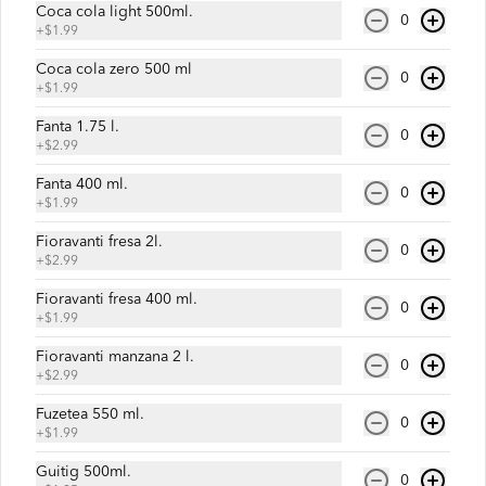
Coca cola light 500ml.
0
+
$1.99
$6.50
Coca cola zero 500 ml
0
+
$1.99
Kilofan
Fanta 1.75 l.
0
1 kilos de chaulafán especial.
+
$2.99
Fanta 400 ml.
0
+
$1.99
$8.99
Fioravanti fresa 2l.
0
+
$2.99
Fioravanti fresa 400 ml.
0
Kilofan PLus
+
$1.99
1 kilo de Chaulafán especial + 2 
Fioravanti manzana 2 l.
limonadas naturales de 250ml
0
+
$2.99
Fuzetea 550 ml.
0
$11.49
+
$1.99
Guitig 500ml.
0