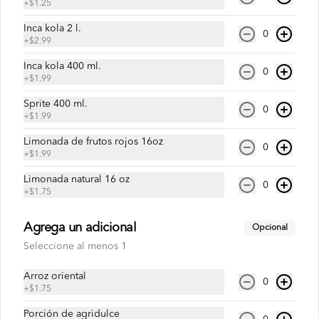
+
$1.25
Medio Chaulafan Especial
Inca kola 2 l.
Media porcion de arroz salteado con 
0
+
$2.99
camarón, chancho, pollo y vegetales.
Inca kola 400 ml.
0
+
$1.99
$3.75
Sprite 400 ml.
0
+
$1.99
Limonada de frutos rojos 16oz
Mega-Fan
0
+
$1.99
3 kilos de Chaulafán especial.
Limonada natural 16 oz
0
+
$1.75
$21.99
Agrega un adicional
Opcional
Seleccione al menos 1
Tallarines
Arroz oriental
0
+
$1.75
Porción de agridulce
Tallarín Especial