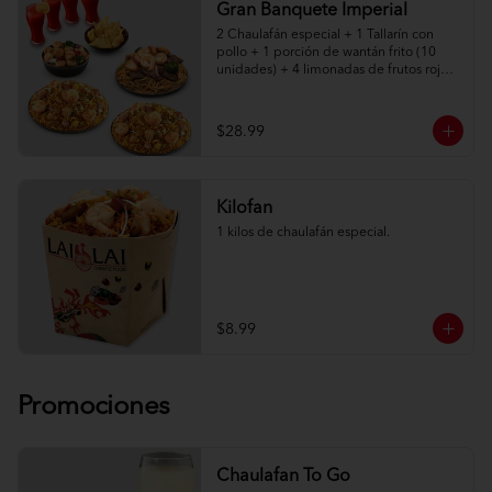
Gran Banquete Imperial
2 Chaulafán especial + 1 Tallarín con 
pollo + 1 porción de wantán frito (10 
unidades) + 4 limonadas de frutos rojos.

Adicionalmente elige entre: Salteado 
Imperial de camarón, lomo o pollo
$28.99
Kilofan
1 kilos de chaulafán especial.
$8.99
Promociones
Chaulafan To Go