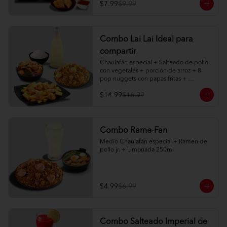
agridulce

$7.99
$9.99
2 limonadas naturales 250ml
Combo Lai Lai Ideal para
compartir
Chaulafán especial + Salteado de pollo 
con vegetales + porción de arroz + 8 
pop nuggets con papas fritas + 
limonada natural 1 litro
$14.99
$16.99
Combo Rame-Fan
Medio Chaulafán especial + Ramen de 
pollo jr. + Limonada 250ml
$4.99
$6.99
Combo Salteado Imperial de