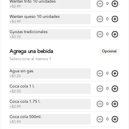
Wantan frito 10 unidades
0
Chaulafan de Chancho
+
$2.99
Arroz salteado con cerdo y vegetales.
Wantan queso 10 unidades
0
+
$3.99
Gyozas tradicionales
0
$6.75
+
$3.70
Agrega una bebida
Opcional
Chaulafan de Lomo
Seleccione al menos 1
Arroz salteado con lomo de res y 
vegetales.
Agua sin gas.
0
+
$1.25
Coca cola 1 l.
$6.50
0
+
$2.50
Coca cola 1.75 l.
0
+
$2.99
Chaulafan de Pollo
Arroz salteado con pollo y vegetales.
Coca cola 500ml.
0
+
$1.99