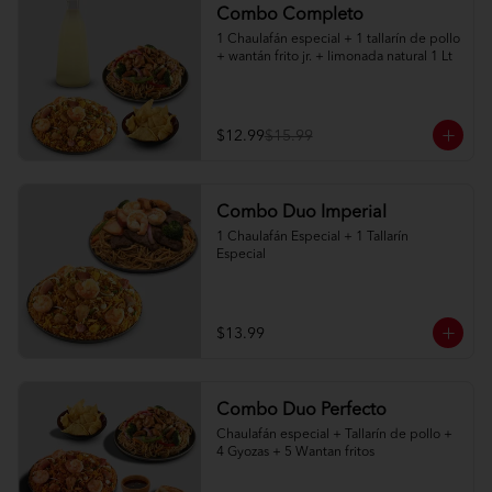
Combo Completo
1 Chaulafán especial + 1 tallarín de pollo 
+ wantán frito jr. + limonada natural 1 Lt
$12.99
$15.99
Combo Duo Imperial
1 Chaulafán Especial + 1 Tallarín 
Especial
$13.99
Combo Duo Perfecto
Chaulafán especial + Tallarín de pollo + 
4 Gyozas + 5 Wantan fritos