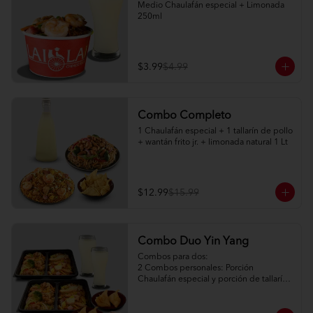
Medio Chaulafán especial + Limonada 
250ml
$3.99
$4.99
Combo Completo
1 Chaulafán especial + 1 tallarín de pollo 
+ wantán frito jr. + limonada natural 1 Lt
$12.99
$15.99
Combo Duo Yin Yang
Combos para dos:

2 Combos personales: Porción 
Chaulafán especial y porción de tallarín 
de pollo

2 Porciones de watán frito (2pc) + salsa 