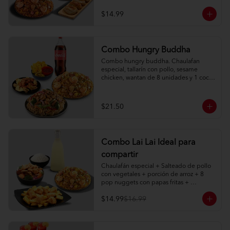
$14.99
Combo Hungry Buddha
Combo hungry buddha. Chaulafan 
especial, tallarín con pollo, sesame 
chicken, wantan de 8 unidades y 1 coca 
cola de 1l.
$21.50
Combo Lai Lai Ideal para
compartir
Chaulafán especial + Salteado de pollo 
con vegetales + porción de arroz + 8 
pop nuggets con papas fritas + 
limonada natural 1 litro
$14.99
$16.99