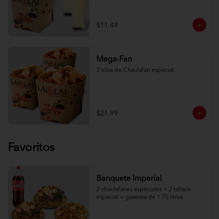
$11.49
Mega-Fan
3 kilos de Chaulafán especial.
$21.99
Favoritos
Banquete Imperial
2 chaulafanes especiales + 2 tallarin 
especial + gaseosa de 1.75 litros.