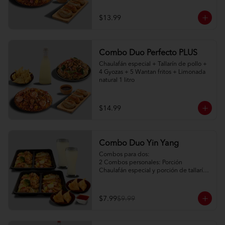
$13.99
Combo Duo Perfecto PLUS
Chaulafán especial + Tallarín de pollo + 
4 Gyozas + 5 Wantan fritos + Limonada 
natural 1 litro
$14.99
Combo Duo Yin Yang
Combos para dos:

2 Combos personales: Porción 
Chaulafán especial y porción de tallarín 
de pollo

2 Porciones de watán frito (2pc) + salsa 
agridulce

$7.99
$9.99
2 limonadas naturales 250ml