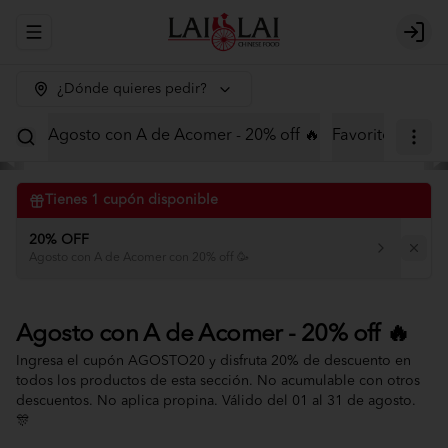
Abrir menu de navegación
Logi
¿Dónde quieres pedir?
Agosto con A de Acomer - 20% off 🔥
Favoritos
Menú
Tienes
1
cupón disponible
20% OFF
Agosto con A de Acomer con 20% off 🥳
Agosto con A de Acomer - 20% off 🔥
Ingresa el cupón AGOSTO20 y disfruta 20% de descuento en
todos los productos de esta sección. No acumulable con otros
descuentos. No aplica propina. Válido del 01 al 31 de agosto.
🎊