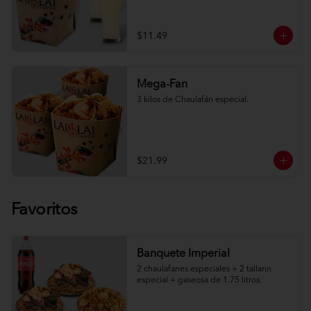
$11.49
Mega-Fan
3 kilos de Chaulafán especial.
$21.99
Favoritos
Banquete Imperial
2 chaulafanes especiales + 2 tallarin 
especial + gaseosa de 1.75 litros.