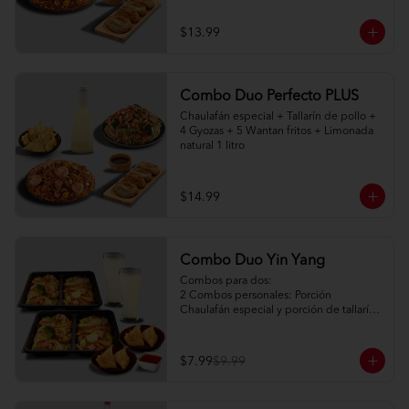
$13.99
Combo Duo Perfecto PLUS
Chaulafán especial + Tallarín de pollo + 
4 Gyozas + 5 Wantan fritos + Limonada 
natural 1 litro
$14.99
Combo Duo Yin Yang
Combos para dos:

2 Combos personales: Porción 
Chaulafán especial y porción de tallarín 
de pollo

2 Porciones de watán frito (2pc) + salsa 
agridulce

$7.99
$9.99
2 limonadas naturales 250ml