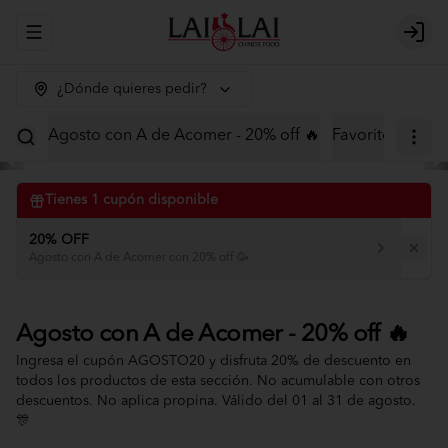
Abrir menu de navegación
Logi
¿Dónde quieres pedir?
Agosto con A de Acomer - 20% off 🔥
Favoritos
Menú
Tienes
1
cupón disponible
20% OFF
Agosto con A de Acomer con 20% off 🥳
Agosto con A de Acomer - 20% off 🔥
Ingresa el cupón AGOSTO20 y disfruta 20% de descuento en
todos los productos de esta sección. No acumulable con otros
descuentos. No aplica propina. Válido del 01 al 31 de agosto.
🎊