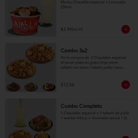
Medio Chaulafán especial + Limonada 
250ml
$3.99
$4.99
Combo 3x2
Por la compra de  2 Chaulafan especial  
el tercer plato es gratis (elije entre 
tallarín con lomo / tallarín pollo / sesame 
chicken)
$13.50
Combo Completo
1 Chaulafán especial + 1 tallarín de pollo 
+ wantán frito jr. + limonada natural 1 Lt