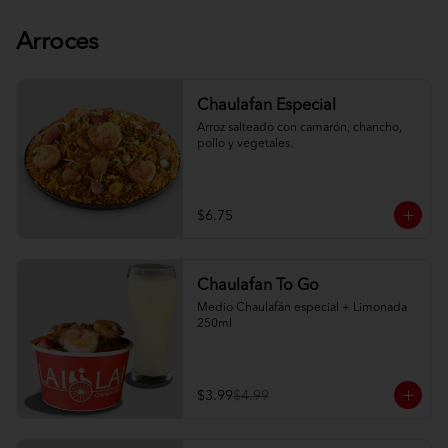
Arroces
Chaulafan Especial
Arroz salteado con camarón, chancho, 
pollo y vegetales.
$6.75
Chaulafan To Go
Medio Chaulafán especial + Limonada 
250ml
$3.99
$4.99