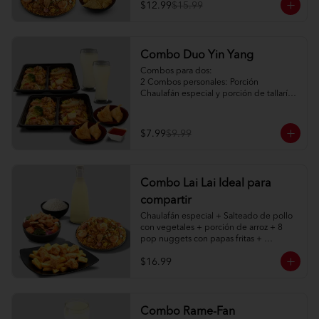
$12.99
$15.99
Combo Duo Yin Yang
Combos para dos:

2 Combos personales: Porción 
Chaulafán especial y porción de tallarín 
de pollo

2 Porciones de watán frito (2pc) + salsa 
agridulce

$7.99
$9.99
2 limonadas naturales 250ml
Combo Lai Lai Ideal para
compartir
Chaulafán especial + Salteado de pollo 
con vegetales + porción de arroz + 8 
pop nuggets con papas fritas + 
limonada natural 1 litro
$16.99
Combo Rame-Fan