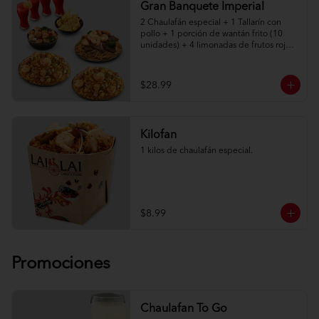
Gran Banquete Imperial
2 Chaulafán especial + 1 Tallarín con 
pollo + 1 porción de wantán frito (10 
unidades) + 4 limonadas de frutos rojos.

Adicionalmente elige entre: Salteado 
Imperial de camarón, lomo o pollo
$28.99
Kilofan
1 kilos de chaulafán especial.
$8.99
Promociones
Chaulafan To Go