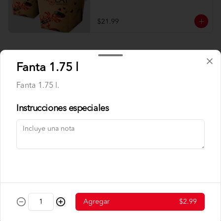
$21.99
Tallarines
Fanta 1.75 l
Fanta 1.75 l.
Tallarín Especial
Tallarín salteado con lomito de res, 
cerdo, pollo, camarón y vegetales.
Instrucciones especiales
$7.25
Tallarín de Camarón
Tallarín salteado con camarón y 
vegetales
Agregar
$2.99