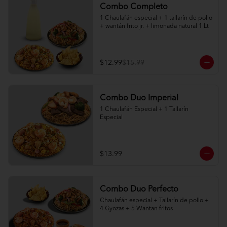
Combo Completo
1 Chaulafán especial + 1 tallarín de pollo 
+ wantán frito jr. + limonada natural 1 Lt
$12.99
$15.99
Combo Duo Imperial
1 Chaulafán Especial + 1 Tallarín 
Especial
$13.99
Combo Duo Perfecto
Chaulafán especial + Tallarín de pollo + 
4 Gyozas + 5 Wantan fritos