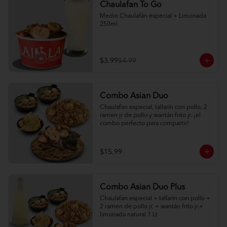
Chaulafan To Go
Medio Chaulafán especial + Limonada 
250ml
$3.99
$4.99
Combo Asian Duo
Chaulafan especial, tallarín con pollo, 2 
ramen jr de pollo y wantán frito jr. ¡el 
combo perfecto para compartir!
$15.99
Combo Asian Duo Plus
Chaulafan especial + tallarín con pollo + 
2 ramen de pollo jr. + wantán frito jr.+ 
limonada natural 1 Lt