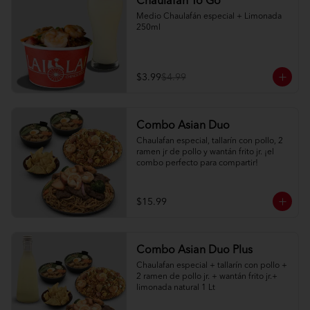
Chaulafan To Go
Medio Chaulafán especial + Limonada 
250ml
$3.99
$4.99
Combo Asian Duo
Chaulafan especial, tallarín con pollo, 2 
ramen jr de pollo y wantán frito jr. ¡el 
combo perfecto para compartir!
$15.99
Combo Asian Duo Plus
Chaulafan especial + tallarín con pollo + 
2 ramen de pollo jr. + wantán frito jr.+ 
limonada natural 1 Lt