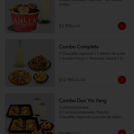
Medio Chaulafán especial + Limonada 
250ml
$3.99
$4.99
Combo Completo
1 Chaulafán especial + 1 tallarín de pollo 
+ wantán frito jr. + limonada natural 1 Lt
$12.99
$15.99
Combo Duo Yin Yang
Combos para dos:

2 Combos personales: Porción 
Chaulafán especial y porción de tallarín 
de pollo

2 Porciones de watán frito (2pc) + salsa 
agridulce
