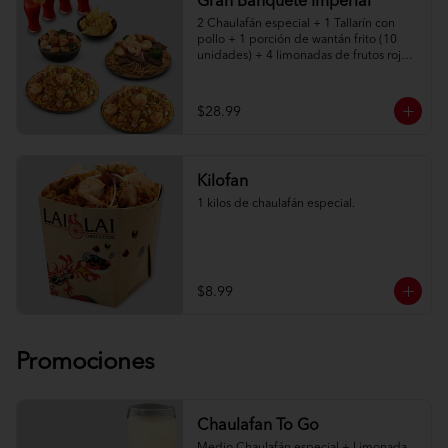
Gran Banquete Imperial
2 Chaulafán especial + 1 Tallarín con 
pollo + 1 porción de wantán frito (10 
unidades) + 4 limonadas de frutos rojos.

Adicionalmente elige entre: Salteado 
Imperial de camarón, lomo o pollo
$28.99
Kilofan
1 kilos de chaulafán especial.
$8.99
Promociones
Chaulafan To Go