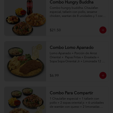
Combo Hungry Buddha
Combo hungry buddha. Chaulafan 
especial, tallarín con pollo, sesame 
chicken, wantan de 8 unidades y 1 coca 
cola de 1l.
$21.50
Combo Lomo Apanado
Lomo Apanado + Porción de Arroz 
Oriental +  Papas Fritas + Ensalada + 
Sopa Sopa Oriental Jr + Limonada 12 
onz
$6.99
Combo Para Compartir
1 Chaulafán especial + 1 tallarín con 
pollo + 2 sopas oriental jr. + 6 unidades 
de wantán con queso + 2 limonadas 
naturales 400ml