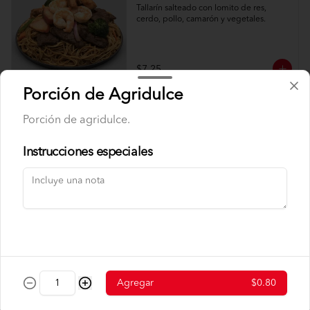
Tallarín salteado con lomito de res, 
cerdo, pollo, camarón y vegetales.
$7.25
Porción de Agridulce
Tallarín de Camarón
Porción de agridulce.
Tallarín salteado con camarón y 
vegetales
Instrucciones especiales
$7.99
Tallarín de Chancho
Tallarín salteado con cerdo y vegetales.
Agregar
$0.80