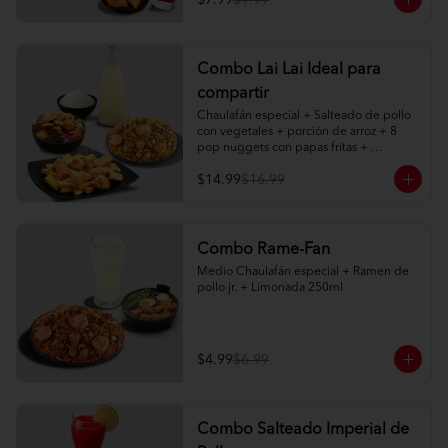
$7.99
$9.99
2 limonadas naturales 250ml
Combo Lai Lai Ideal para
compartir
Chaulafán especial + Salteado de pollo 
con vegetales + porción de arroz + 8 
pop nuggets con papas fritas + 
limonada natural 1 litro
$14.99
$16.99
Combo Rame-Fan
Medio Chaulafán especial + Ramen de 
pollo jr. + Limonada 250ml
$4.99
$6.99
Combo Salteado Imperial de