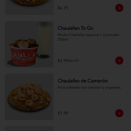
$6.75
Chaulafan To Go
Medio Chaulafán especial + Limonada 
250ml
$3.99
$4.99
Chaulafan de Camarón
Arroz salteado con camarón y vegetales.
$7.99