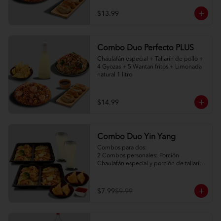
$13.99
Combo Duo Perfecto PLUS
Chaulafán especial + Tallarín de pollo + 
4 Gyozas + 5 Wantan fritos + Limonada 
natural 1 litro
$14.99
Combo Duo Yin Yang
Combos para dos:

2 Combos personales: Porción 
Chaulafán especial y porción de tallarín 
de pollo

2 Porciones de watán frito (2pc) + salsa 
agridulce

$7.99
$9.99
2 limonadas naturales 250ml