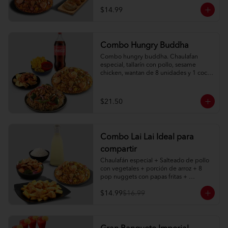
$14.99
Combo Hungry Buddha
Combo hungry buddha. Chaulafan 
especial, tallarín con pollo, sesame 
chicken, wantan de 8 unidades y 1 coca 
cola de 1l.
$21.50
Combo Lai Lai Ideal para
compartir
Chaulafán especial + Salteado de pollo 
con vegetales + porción de arroz + 8 
pop nuggets con papas fritas + 
limonada natural 1 litro
$14.99
$16.99