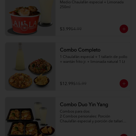
Medio Chaulafán especial + Limonada 
250ml
$3.99
$4.99
Combo Completo
1 Chaulafán especial + 1 tallarín de pollo 
+ wantán frito jr. + limonada natural 1 Lt
$12.99
$15.99
Combo Duo Yin Yang
Combos para dos:

2 Combos personales: Porción 
Chaulafán especial y porción de tallarín 
de pollo

2 Porciones de watán frito (2pc) + salsa 