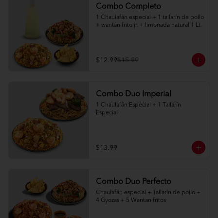
Combo Completo
1 Chaulafán especial + 1 tallarín de pollo 
+ wantán frito jr. + limonada natural 1 Lt
$12.99
$15.99
Combo Duo Imperial
1 Chaulafán Especial + 1 Tallarín 
Especial
$13.99
Combo Duo Perfecto
Chaulafán especial + Tallarín de pollo + 
4 Gyozas + 5 Wantan fritos