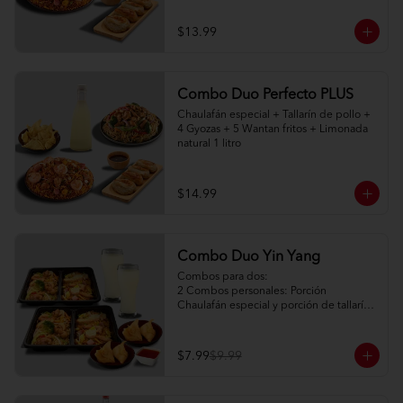
$13.99
Combo Duo Perfecto PLUS
Chaulafán especial + Tallarín de pollo + 
4 Gyozas + 5 Wantan fritos + Limonada 
natural 1 litro
$14.99
Combo Duo Yin Yang
Combos para dos:

2 Combos personales: Porción 
Chaulafán especial y porción de tallarín 
de pollo

2 Porciones de watán frito (2pc) + salsa 
agridulce

$7.99
$9.99
2 limonadas naturales 250ml