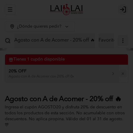
Abrir menu de navegación
Logi
¿Dónde quieres pedir?
Agosto con A de Acomer - 20% off 🔥
Favoritos
Menú
Tienes
1
cupón disponible
20% OFF
Agosto con A de Acomer con 20% off 🥳
Agosto con A de Acomer - 20% off 🔥
Ingresa el cupón AGOSTO20 y disfruta 20% de descuento en
todos los productos de esta sección. No acumulable con otros
descuentos. No aplica propina. Válido del 01 al 31 de agosto.
🎊