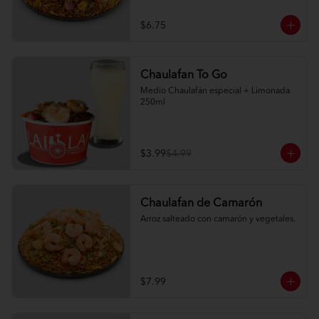
$6.75
Chaulafan To Go
Medio Chaulafán especial + Limonada 
250ml
$3.99
$4.99
Chaulafan de Camarón
Arroz salteado con camarón y vegetales.
$7.99