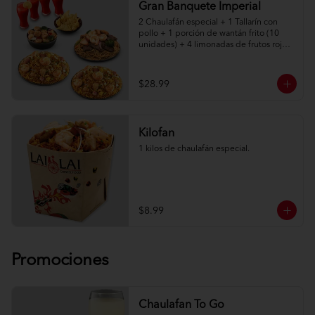
Gran Banquete Imperial
2 Chaulafán especial + 1 Tallarín con 
pollo + 1 porción de wantán frito (10 
unidades) + 4 limonadas de frutos rojos.

Adicionalmente elige entre: Salteado 
Imperial de camarón, lomo o pollo
$28.99
Kilofan
1 kilos de chaulafán especial.
$8.99
Promociones
Chaulafan To Go