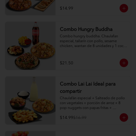
$14.99
Combo Hungry Buddha
Combo hungry buddha. Chaulafan 
especial, tallarín con pollo, sesame 
chicken, wantan de 8 unidades y 1 coca 
cola de 1l.
$21.50
Combo Lai Lai Ideal para
compartir
Chaulafán especial + Salteado de pollo 
con vegetales + porción de arroz + 8 
pop nuggets con papas fritas + 
limonada natural 1 litro
$14.99
$16.99