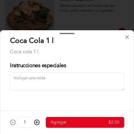
Tallarín salteado con lomito de res, 
cerdo, pollo, camarón y vegetales.
$7.25
Coca Cola 1 l
Coca cola 1 l.
Tallarín de Camarón
Tallarín salteado con camarón y 
vegetales
Instrucciones especiales
$7.99
Tallarín de Chancho
Tallarín salteado con cerdo y vegetales.
Agregar
$2.50