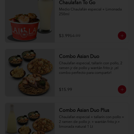
Chaulafan To Go
Medio Chaulafán especial + Limonada 
250ml
$3.99
$4.99
Combo Asian Duo
Chaulafan especial, tallarín con pollo, 2 
ramen jr de pollo y wantán frito jr. ¡el 
combo perfecto para compartir!
$15.99
Combo Asian Duo Plus
Chaulafan especial + tallarín con pollo + 
2 ramen de pollo jr. + wantán frito jr.+ 
limonada natural 1 Lt