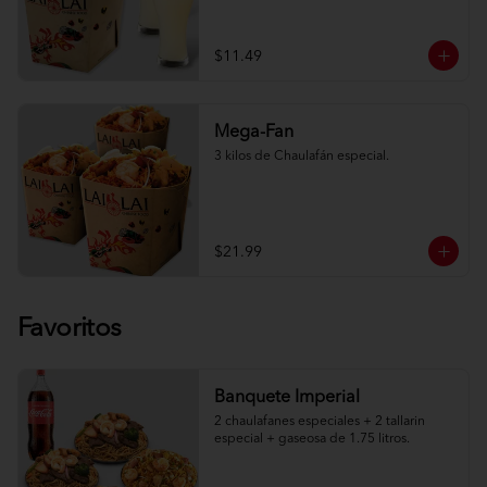
$11.49
Mega-Fan
3 kilos de Chaulafán especial.
$21.99
Favoritos
Banquete Imperial
2 chaulafanes especiales + 2 tallarin 
especial + gaseosa de 1.75 litros.