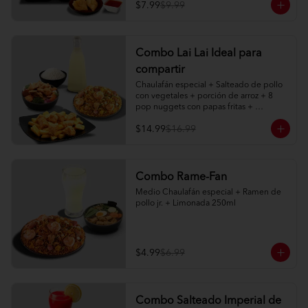
agridulce

$7.99
$9.99
2 limonadas naturales 250ml
Combo Lai Lai Ideal para
compartir
Chaulafán especial + Salteado de pollo 
con vegetales + porción de arroz + 8 
pop nuggets con papas fritas + 
limonada natural 1 litro
$14.99
$16.99
Combo Rame-Fan
Medio Chaulafán especial + Ramen de 
pollo jr. + Limonada 250ml
$4.99
$6.99
Combo Salteado Imperial de