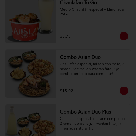
Chaulafan To Go
Medio Chaulafán especial + Limonada 
250ml
$3.75
Combo Asian Duo
Chaulafan especial, tallarín con pollo, 2 
ramen jr de pollo y wantán frito jr. ¡el 
combo perfecto para compartir!
$15.02
Combo Asian Duo Plus
Chaulafan especial + tallarín con pollo + 
2 ramen de pollo jr. + wantán frito jr.+ 
limonada natural 1 Lt