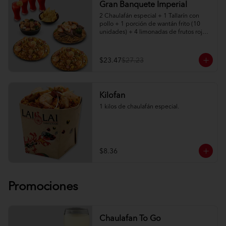
Gran Banquete Imperial
2 Chaulafán especial + 1 Tallarín con 
pollo + 1 porción de wantán frito (10 
unidades) + 4 limonadas de frutos rojos.

Adicionalmente elige entre: Salteado 
Imperial de camarón, lomo o pollo
$23.47
$27.23
Kilofan
1 kilos de chaulafán especial.
$8.36
Promociones
Chaulafan To Go