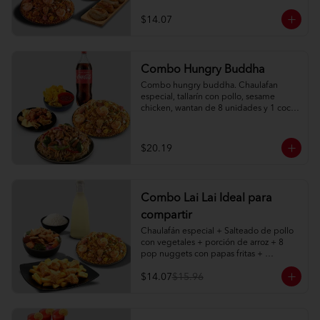
$14.07
Combo Hungry Buddha
Combo hungry buddha. Chaulafan 
especial, tallarín con pollo, sesame 
chicken, wantan de 8 unidades y 1 coca 
cola de 1l.
$20.19
Combo Lai Lai Ideal para
compartir
Chaulafán especial + Salteado de pollo 
con vegetales + porción de arroz + 8 
pop nuggets con papas fritas + 
limonada natural 1 litro
$14.07
$15.96