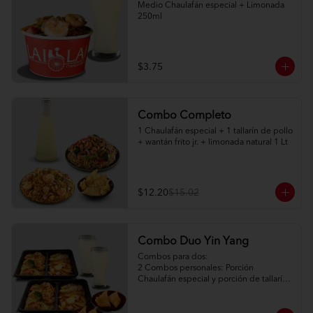
Medio Chaulafán especial + Limonada 
250ml
$3.75
Combo Completo
1 Chaulafán especial + 1 tallarín de pollo 
+ wantán frito jr. + limonada natural 1 Lt
$12.20
$15.02
Combo Duo Yin Yang
Combos para dos:

2 Combos personales: Porción 
Chaulafán especial y porción de tallarín 
de pollo

2 Porciones de watán frito (2pc) + salsa 