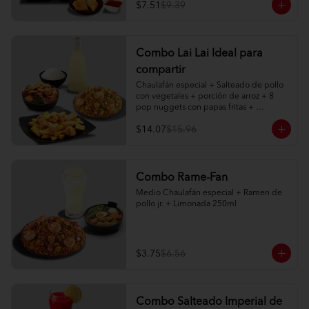
agridulce

$7.51
$9.39
2 limonadas naturales 250ml
Combo Lai Lai Ideal para
compartir
Chaulafán especial + Salteado de pollo 
con vegetales + porción de arroz + 8 
pop nuggets con papas fritas + 
limonada natural 1 litro
$14.07
$15.96
Combo Rame-Fan
Medio Chaulafán especial + Ramen de 
pollo jr. + Limonada 250ml
$3.75
$6.56
Combo Salteado Imperial de