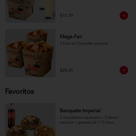
$10.79
Mega-Fan
3 kilos de Chaulafán especial.
$20.65
Favoritos
Banquete Imperial
2 chaulafanes especiales + 2 tallarin 
especial + gaseosa de 1.75 litros.