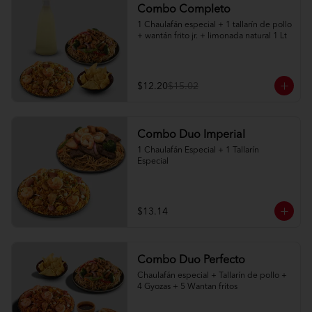
Combo Completo
1 Chaulafán especial + 1 tallarín de pollo 
+ wantán frito jr. + limonada natural 1 Lt
$12.20
$15.02
Combo Duo Imperial
1 Chaulafán Especial + 1 Tallarín 
Especial
$13.14
Combo Duo Perfecto
Chaulafán especial + Tallarín de pollo + 
4 Gyozas + 5 Wantan fritos