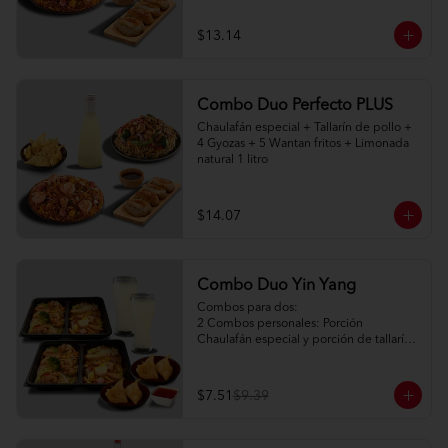
$13.14
Combo Duo Perfecto PLUS
Chaulafán especial + Tallarín de pollo + 
4 Gyozas + 5 Wantan fritos + Limonada 
natural 1 litro
$14.07
Combo Duo Yin Yang
Combos para dos:

2 Combos personales: Porción 
Chaulafán especial y porción de tallarín 
de pollo

2 Porciones de watán frito (2pc) + salsa 
agridulce

$7.51
$9.39
2 limonadas naturales 250ml