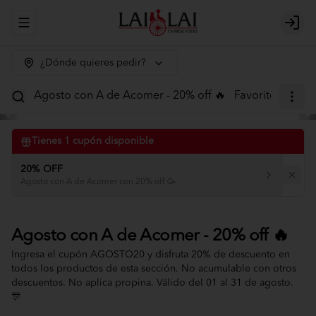
Abrir menu de navegación
Logi
¿Dónde quieres pedir?
Agosto con A de Acomer - 20% off 🔥
Favoritos
Menú
Tienes
1
cupón disponible
20% OFF
Agosto con A de Acomer con 20% off 🥳
Agosto con A de Acomer - 20% off 🔥
Ingresa el cupón AGOSTO20 y disfruta 20% de descuento en
todos los productos de esta sección. No acumulable con otros
descuentos. No aplica propina. Válido del 01 al 31 de agosto.
🎊