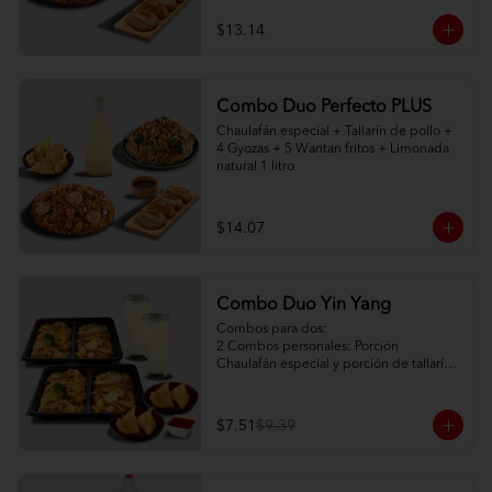
$13.14
Combo Duo Perfecto PLUS
Chaulafán especial + Tallarín de pollo + 
4 Gyozas + 5 Wantan fritos + Limonada 
natural 1 litro
$14.07
Combo Duo Yin Yang
Combos para dos:

2 Combos personales: Porción 
Chaulafán especial y porción de tallarín 
de pollo

2 Porciones de watán frito (2pc) + salsa 
agridulce

$7.51
$9.39
2 limonadas naturales 250ml