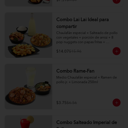
$7.51
$9.39
2 limonadas naturales 250ml
Combo Lai Lai Ideal para
compartir
Chaulafán especial + Salteado de pollo 
con vegetales + porción de arroz + 8 
pop nuggets con papas fritas + 
limonada natural 1 litro
$14.07
$15.96
Combo Rame-Fan
Medio Chaulafán especial + Ramen de 
pollo jr. + Limonada 250ml
$3.75
$6.56
Combo Salteado Imperial de