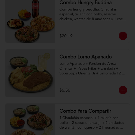
Combo Hungry Buddha
Combo hungry buddha. Chaulafan 
especial, tallarín con pollo, sesame 
chicken, wantan de 8 unidades y 1 coca 
cola de 1l.
$20.19
Combo Lomo Apanado
Lomo Apanado + Porción de Arroz 
Oriental +  Papas Fritas + Ensalada + 
Sopa Sopa Oriental Jr + Limonada 12 
onz
$6.56
Combo Para Compartir
1 Chaulafán especial + 1 tallarín con 
pollo + 2 sopas oriental jr. + 6 unidades 
de wantán con queso + 2 limonadas 
naturales 400ml