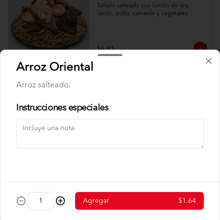
Tallarín salteado con lomito de res, 
cerdo, pollo, camarón y vegetales.
$6.81
Arroz Oriental
Tallarín de Camarón
Arroz salteado.
Tallarín salteado con camarón y 
vegetales
Instrucciones especiales
$7.50
Tallarín de Chancho
Tallarín salteado con cerdo y vegetales.
Agregar
$1.64