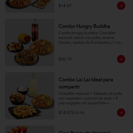
$14.07
Combo Hungry Buddha
Combo hungry buddha. Chaulafan 
especial, tallarín con pollo, sesame 
chicken, wantan de 8 unidades y 1 coca 
cola de 1l.
$20.19
Combo Lai Lai Ideal para
compartir
Chaulafán especial + Salteado de pollo 
con vegetales + porción de arroz + 8 
pop nuggets con papas fritas + 
limonada natural 1 litro
$14.07
$15.96