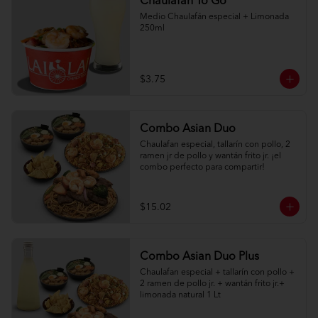
Chaulafan To Go
Medio Chaulafán especial + Limonada 
250ml
$3.75
Combo Asian Duo
Chaulafan especial, tallarín con pollo, 2 
ramen jr de pollo y wantán frito jr. ¡el 
combo perfecto para compartir!
$15.02
Combo Asian Duo Plus
Chaulafan especial + tallarín con pollo + 
2 ramen de pollo jr. + wantán frito jr.+ 
limonada natural 1 Lt