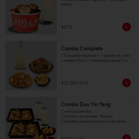
Medio Chaulafán especial + Limonada 
250ml
$3.75
Combo Completo
1 Chaulafán especial + 1 tallarín de pollo 
+ wantán frito jr. + limonada natural 1 Lt
$12.20
$15.02
Combo Duo Yin Yang
Combos para dos:

2 Combos personales: Porción 
Chaulafán especial y porción de tallarín 
de pollo

2 Porciones de watán frito (2pc) + salsa 
agridulce
