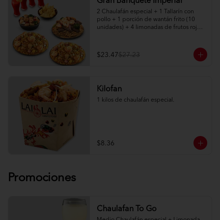
Gran Banquete Imperial
2 Chaulafán especial + 1 Tallarín con 
pollo + 1 porción de wantán frito (10 
unidades) + 4 limonadas de frutos rojos.

Adicionalmente elige entre: Salteado 
Imperial de camarón, lomo o pollo
$23.47
$27.23
Kilofan
1 kilos de chaulafán especial.
$8.36
Promociones
Chaulafan To Go