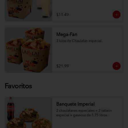
$11.49
Mega-Fan
3 kilos de Chaulafán especial.
$21.99
Favoritos
Banquete Imperial
2 chaulafanes especiales + 2 tallarin 
especial + gaseosa de 1.75 litros.