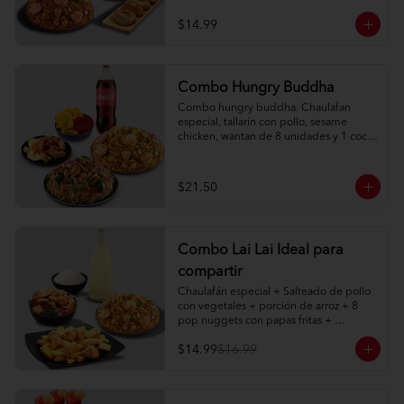
$14.99
Combo Hungry Buddha
Combo hungry buddha. Chaulafan 
especial, tallarín con pollo, sesame 
chicken, wantan de 8 unidades y 1 coca 
cola de 1l.
$21.50
Combo Lai Lai Ideal para
compartir
Chaulafán especial + Salteado de pollo 
con vegetales + porción de arroz + 8 
pop nuggets con papas fritas + 
limonada natural 1 litro
$14.99
$16.99