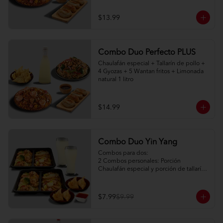
$13.99
Combo Duo Perfecto PLUS
Chaulafán especial + Tallarín de pollo + 
4 Gyozas + 5 Wantan fritos + Limonada 
natural 1 litro
$14.99
Combo Duo Yin Yang
Combos para dos:

2 Combos personales: Porción 
Chaulafán especial y porción de tallarín 
de pollo

2 Porciones de watán frito (2pc) + salsa 
agridulce

$7.99
$9.99
2 limonadas naturales 250ml