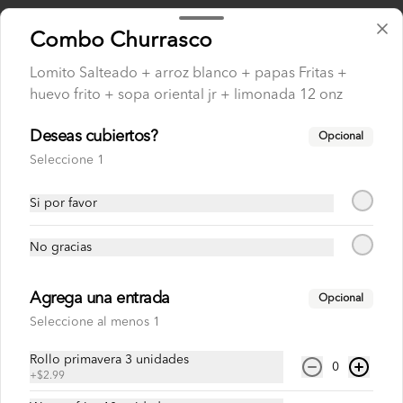
Arroces
Combo Churrasco
Lomito Salteado + arroz blanco + papas Fritas +
huevo frito + sopa oriental jr + limonada 12 onz
Chaulafan Especial
Arroz salteado con camarón, chancho, 
pollo y vegetales.
Deseas cubiertos?
Opcional
Seleccione 1
$6.75
Si por favor
No gracias
Chaulafan To Go
Medio Chaulafán especial + Limonada 
250ml
Agrega una entrada
Opcional
Seleccione al menos 1
$3.99
$4.99
Rollo primavera 3 unidades
0
+
$2.99