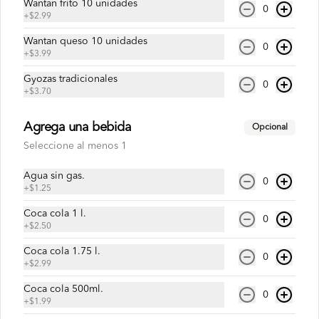
Wantan frito 10 unidades
0
Chaulafan de Camarón
+
$2.99
Arroz salteado con camarón y vegetales.
Wantan queso 10 unidades
0
+
$3.99
Gyozas tradicionales
0
$7.99
+
$3.70
Agrega una bebida
Opcional
Chaulafan de Chancho
Seleccione al menos 1
Arroz salteado con cerdo y vegetales.
Agua sin gas.
0
+
$1.25
Coca cola 1 l.
$6.75
0
+
$2.50
Coca cola 1.75 l.
0
+
$2.99
Chaulafan de Lomo
Arroz salteado con lomo de res y 
Coca cola 500ml.
0
vegetales.
+
$1.99