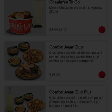
Chaulafan To Go
Medio Chaulafán especial + Limonada 
250ml
$3.99
$4.99
Combo Asian Duo
Chaulafan especial, tallarín con pollo, 2 
ramen jr de pollo y wantán frito jr. ¡el 
combo perfecto para compartir!
$15.99
Combo Asian Duo Plus
Chaulafan especial + tallarín con pollo + 
2 ramen de pollo jr. + wantán frito jr.+ 
limonada natural 1 Lt