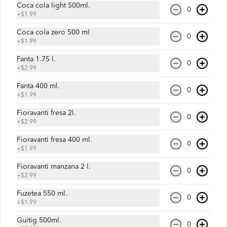
Coca cola light 500ml.
0
+
$1.99
$6.50
Coca cola zero 500 ml
0
+
$1.99
Chaulafan de Pollo
Fanta 1.75 l.
0
Arroz salteado con pollo y vegetales.
+
$2.99
Fanta 400 ml.
0
+
$1.99
$6.50
Fioravanti fresa 2l.
0
+
$2.99
Fioravanti fresa 400 ml.
0
Kilofan
+
$1.99
1 kilos de chaulafán especial.
Fioravanti manzana 2 l.
0
+
$2.99
Fuzetea 550 ml.
0
$8.99
+
$1.99
Guitig 500ml.
0