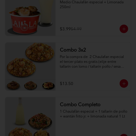
Medio Chaulafán especial + Limonada 
250ml
$3.99
$4.99
Combo 3x2
Por la compra de  2 Chaulafan especial  
el tercer plato es gratis (elije entre 
tallarín con lomo / tallarín pollo / sesame 
chicken)
$13.50
Combo Completo
1 Chaulafán especial + 1 tallarín de pollo 
+ wantán frito jr. + limonada natural 1 Lt