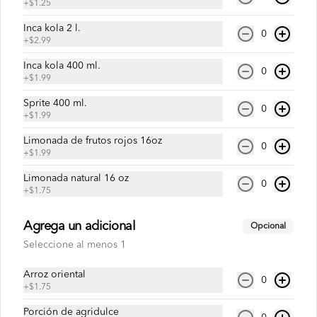
+
$1.25
Kilofan PLus
Inca kola 2 l.
1 kilo de Chaulafán especial + 2 
0
+
$2.99
limonadas naturales de 250ml
Inca kola 400 ml.
0
+
$1.99
$11.49
Sprite 400 ml.
0
+
$1.99
Limonada de frutos rojos 16oz
Medio Chaulafan Especial
0
+
$1.99
Media porcion de arroz salteado con 
camarón, chancho, pollo y vegetales.
Limonada natural 16 oz
0
+
$1.75
$3.75
Agrega un adicional
Opcional
Seleccione al menos 1
Mega-Fan
Arroz oriental
0
3 kilos de Chaulafán especial.
+
$1.75
Porción de agridulce