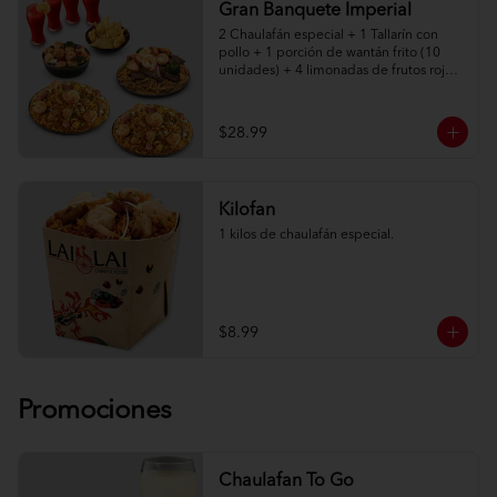
Gran Banquete Imperial
2 Chaulafán especial + 1 Tallarín con 
pollo + 1 porción de wantán frito (10 
unidades) + 4 limonadas de frutos rojos.

Adicionalmente elige entre: Salteado 
Imperial de camarón, lomo o pollo
$28.99
Kilofan
1 kilos de chaulafán especial.
$8.99
Promociones
Chaulafan To Go