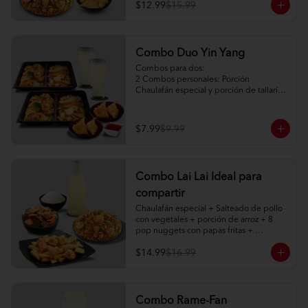
$12.99
$15.99
Combo Duo Yin Yang
Combos para dos:

2 Combos personales: Porción 
Chaulafán especial y porción de tallarín 
de pollo

2 Porciones de watán frito (2pc) + salsa 
agridulce

$7.99
$9.99
2 limonadas naturales 250ml
Combo Lai Lai Ideal para
compartir
Chaulafán especial + Salteado de pollo 
con vegetales + porción de arroz + 8 
pop nuggets con papas fritas + 
limonada natural 1 litro
$14.99
$16.99
Combo Rame-Fan