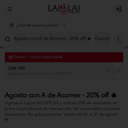
Abrir menu de navegación
Logi
¿Dónde quieres pedir?
Agosto con A de Acomer - 20% off 🔥
Favoritos
Menú
Tienes
1
cupón disponible
20% OFF
Agosto con A de Acomer con 20% off 🥳
Agosto con A de Acomer - 20% off 🔥
Ingresa el cupón AGOSTO20 y disfruta 20% de descuento en
todos los productos de esta sección. No acumulable con otros
descuentos. No aplica propina. Válido del 01 al 31 de agosto.
🎊