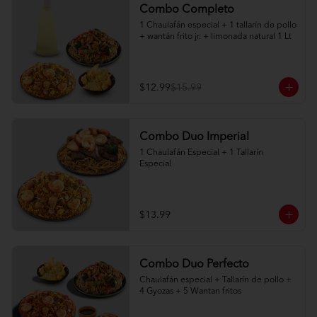
Combo Completo
1 Chaulafán especial + 1 tallarín de pollo 
+ wantán frito jr. + limonada natural 1 Lt
$12.99
$15.99
Combo Duo Imperial
1 Chaulafán Especial + 1 Tallarín 
Especial
$13.99
Combo Duo Perfecto
Chaulafán especial + Tallarín de pollo + 
4 Gyozas + 5 Wantan fritos